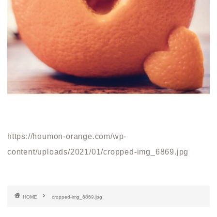
https://houmon-orange.com/wp-
content/uploads/2021/01/cropped-img_6869.jpg
HOME
cropped-img_6869.jpg